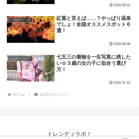
2016.09.01
紅葉と言えば……？やっぱり温泉
11月のイベント
でしょ！全国オススメスポット６
選！
2016.08.08
七五三の着物を一生写真に残した
11月のイベント
い☆３歳の女の子に似合う選び
方！
2016.07.10
ホーム
11月のイベント
トレンディラボ！