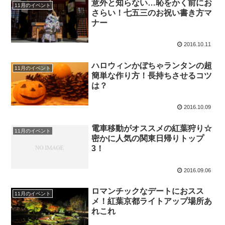
意外と知らない…恥をかく前にお
11月のイベント
さらい！七五三のお祝い書き方マ
ナー
2016.10.11
ハロウィンかぼちゃランタンの超
11月のイベント
簡単な作り方！長持ちさせるコツ
は？
2016.10.09
電車移動がオススメの紅葉狩り☆
11月のイベント
密かに人気の関東日帰りトップ
3！
2016.09.06
ロマンチックなデートにおスス
11月のイベント
メ！紅葉京都ライトアップ場所あ
れこれ