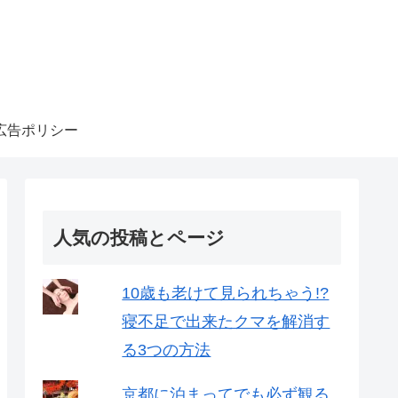
広告ポリシー
人気の投稿とページ
10歳も老けて見られちゃう!?
寝不足で出来たクマを解消す
る3つの方法
京都に泊まってでも必ず観る