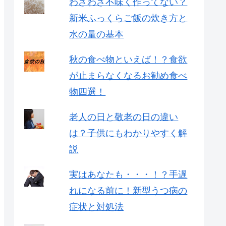
わざわざ不味く作ってない？
新米ふっくらご飯の炊き方と
水の量の基本
秋の食べ物といえば！？食欲
が止まらなくなるお勧め食べ
物四選！
老人の日と敬老の日の違い
は？子供にもわかりやすく解
説
実はあなたも・・・！？手遅
れになる前に！新型うつ病の
症状と対処法