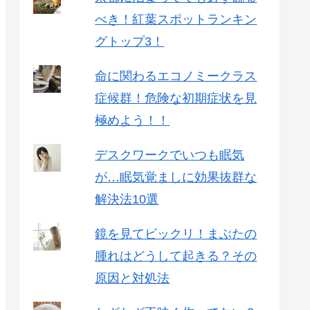
べき！紅葉スポットランキン
グトップ3！
命に関わるエコノミークラス
症候群！危険な初期症状を見
極めよう！！
デスクワークでいつも眠気
が…眠気覚ましに効果抜群な
解決法10選
鏡を見てビックリ！まぶたの
腫れはどうして起きる？その
原因と対処法