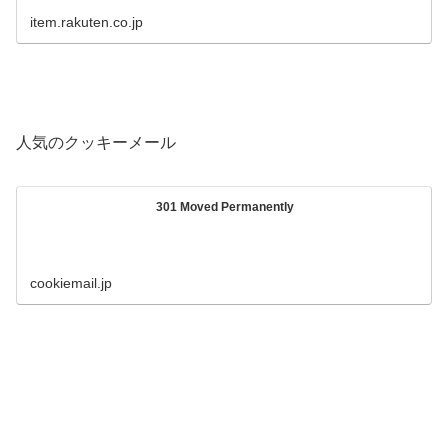
item.rakuten.co.jp
人気のクッキーメール
301 Moved Permanently
cookiemail.jp