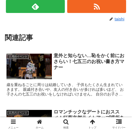
taishi
関連記事
意外と知らない…恥をかく前にお
11月のイベント
さらい！七五三のお祝い書き方マ
ナー
歳を重ねるごとに周りは結婚していき、 子供もたくさん生まれてい
きます。 親戚付き合いや、友人の付き合いが多ければ多いほど、 お
子さんの七五三のお祝いをしなければいけません。 自分のお子さん
だけではなく、 みんなのお子さ...
ロマンチックなデートにおスス
11月のイベント
メ！紅葉京都ライトアップ場所あ
れこれ
メニュー
ホーム
検索
トップ
サイドバー