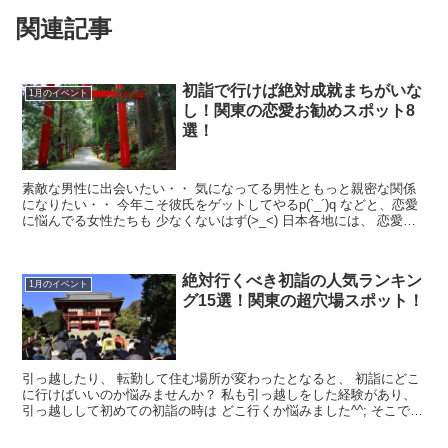
関連記事
初詣で行けば絶対成就まちがいな
1月のイベント
し！関東の恋愛お勧めスポット8
選！
素敵な男性に出会いたい・・ 気になってる男性ともっと親密な関係
になりたい・・ 今年こそ彼氏をゲットしてやるp(`_´)q などと、恋愛
に悩んでる女性たちも 少なくないはず(>_<) 日本各地には、 恋愛成
就と...
絶対行くべき初詣の人気ランキン
1月のイベント
グ15選！関東の超穴場スポット！
引っ越したり、 転勤して住む場所が変わったとなると、 初詣にどこ
に行けばいいのか悩みませんか？ 私も引っ越しをした経験があり、
引っ越しして初めての初詣の時は どこ行くか悩みました^^; そこで、
絶対に行った方が...