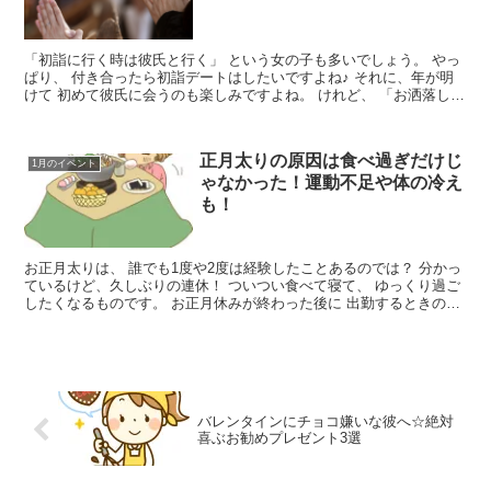
「初詣に行く時は彼氏と行く」 という女の子も多いでしょう。 やっ
ぱり、 付き合ったら初詣デートはしたいですよね♪ それに、年が明
けて 初めて彼氏に会うのも楽しみですよね。 けれど、 「お洒落した
いけど、寒いし・...
正月太りの原因は食べ過ぎだけじ
1月のイベント
ゃなかった！運動不足や体の冷え
も！
お正月太りは、 誰でも1度や2度は経験したことあるのでは？ 分かっ
ているけど、久しぶりの連休！ ついつい食べて寝て、 ゆっくり過ご
したくなるものです。 お正月休みが終わった後に 出勤するときのダ
ルさと言ったら...
バレンタインにチョコ嫌いな彼へ☆絶対
喜ぶお勧めプレゼント3選