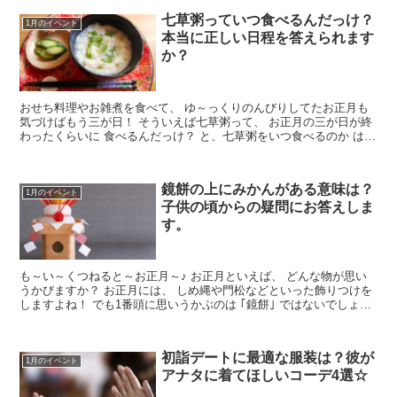
七草粥っていつ食べるんだっけ？
1月のイベント
本当に正しい日程を答えられます
か？
おせち料理やお雑煮を食べて、 ゆ～っくりのんびりしてたお正月も
気づけばもう三が日！ そういえば七草粥って、 お正月の三が日が終
わったくらいに 食べるんだっけ？ と、七草粥をいつ食べるのか はっ
きり覚えていないって...
鏡餅の上にみかんがある意味は？
1月のイベント
子供の頃からの疑問にお答えしま
す。
も～い～くつねると～お正月～♪ お正月といえば、 どんな物が思い
うかびますか？ お正月には、 しめ縄や門松などといった飾りつけを
しますよね！ でも1番頭に思いうかぶのは ｢鏡餅｣ ではないでしょう
か＾＾ ...
初詣デートに最適な服装は？彼が
1月のイベント
アナタに着てほしいコーデ4選☆