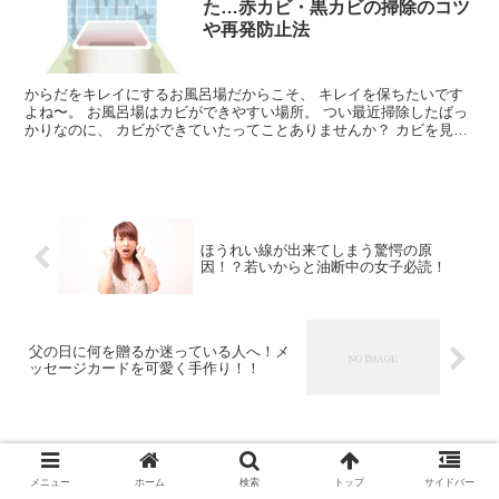
た…赤カビ・黒カビの掃除のコツ
や再発防止法
からだをキレイにするお風呂場だからこそ、 キレイを保ちたいです
よね〜。 お風呂場はカビができやすい場所。 つい最近掃除したばっ
かりなのに、 カビができていたってことありませんか？ カビを見つ
けちゃうと気持ちが沈みま...
ほうれい線が出来てしまう驚愕の原
因！？若いからと油断中の女子必読！
父の日に何を贈るか迷っている人へ！メ
ッセージカードを可愛く手作り！！
コメント
メニュー
ホーム
検索
トップ
サイドバー