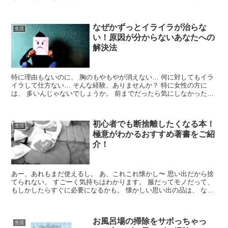
供も憂鬱です...
なぜかずっとイライラが治らな
生活
い！原因が分からないあなたへの
解決法
特に理由もないのに、 胸のもやもやが消えない… 何に対してもイラ
イラして仕方ない… そんな経験、ありませんか？ 特に女性の方に
は、 多いんじゃないでしょうか。 前までだったら気にしなかったよ
うな、 些細...
初心者でも断捨離したくなる本！
生活
極意がわかるおすすめ著書をご紹
介！
あー、あれもまだ使えるし。 あ、これこれ懐かし〜 思い出だから捨
てられない。 すごーく気持ちはわかります。 服だってモノだって、
もしかしたらすぐに必要になるかも。 懐かしい思い出の品は、 なか
なか...
お風呂場の掃除をサボっちゃっ
生活