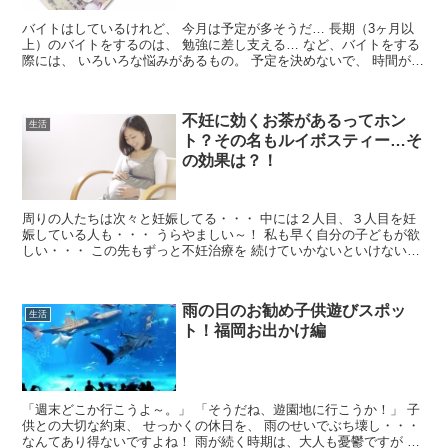
バイトはしているけれど、 今月は予定が多そうだ… 長期（3ヶ月以
上）のバイトをするのは、 勉強に差し支える… など、バイトをする
際には、 いろいろな悩みがあるもの。 予定を決めないで、 時間があ
る時に一気に...
不妊に効くお茶があるってホン
生活
ト？その名もルイボスティー…そ
の効果は？！
周りの人たちは次々と妊娠してる・・・ 中には２人目、３人目を妊
娠している人も・・・ うらやましい～！ 私も早く自分の子どもが欲
しい・・・ この先もずっと不妊治療を 続けていかないといけないの
かな？ そ...
雨の日のお勧め子供遊びスポッ
生活
ト！福岡お出かけ編
「週末どこか行こうよ～。」 「そうだね、遊園地に行こうか！」 子
供との大切な約束、 せっかくの休日を、 雨のせいでぶち壊し・・・
なんてあり得ないですよね！ 雨が続く時期は、大人も憂鬱ですが 子